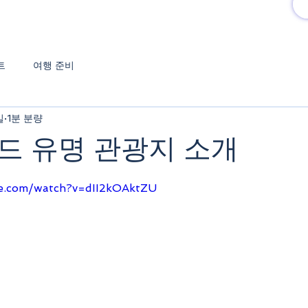
유럽여행상품
유럽 정보
트
여행 준비
일
1분 분량
드 유명 관광지 소개
점을 주었습니다.
e.com/watch?v=dII2kOAktZU