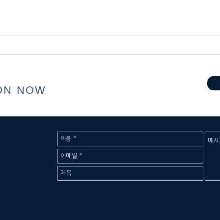
퍼핀과 빙하를 만나는 아이슬
화장
란드 여름 여행
료?
두 
ON NOW