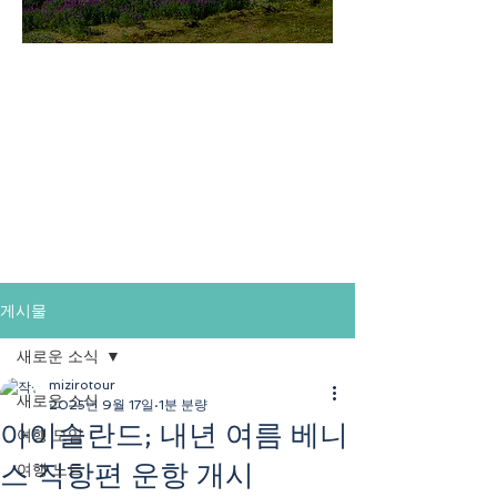
미지로투어는 유럽 현지에서 직
접 운영하는 소규모여행 전문 여
행사입니다.
쇼핑과 강행군 대신, 여행의 깊
이와 편안함을 더했습니다.
게시물
새로운 소식
mizirotour
새로운 소식
2025년 9월 17일
1분 분량
아이슬란드; 내년 여름 베니
여행 모임
스 직항편 운항 개시
여행 노트