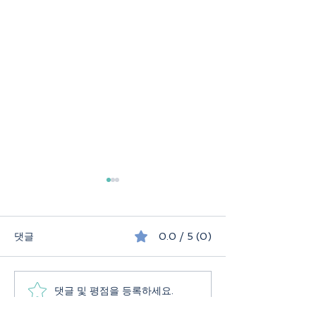
댓글
0.0 / 5 (0)
댓글 및 평점을 등록하세요.
퍼핀과 빙하를 만나는 아
화장실도 유료, 
이슬란드 여름 여행
유료? 유럽 여행