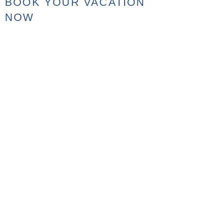
BOOK YOUR VACATION
NOW
G O