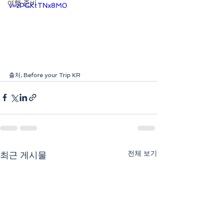
여행 준비
v=zPGKtTNx8M0
출처; Before your Trip KR
전체 보기
최근 게시물