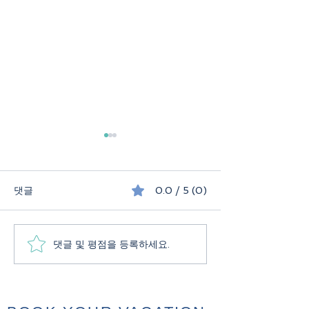
댓글
0.0 / 5 (0)
댓글 및 평점을 등록하세요.
퍼핀과 빙하를 만나는 아
화장실도 유료, 
이슬란드 여름 여행
유료? 유럽 여행
하는 두 가지 순