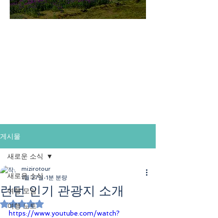
미지로투어는 유럽 현지에서 직
접 운영하는 소규모여행 전문 여
행사입니다.
쇼핑과 강행군 대신, 여행의 깊
이와 편안함을 더했습니다.
게시물
새로운 소식
mizirotour
새로운 소식
1월 27일
1분 분량
런던 인기 관광지 소개
여행 모임
별점 5점 중 NaN점을 주었습니다.
여행 노트
https://www.youtube.com/watch?