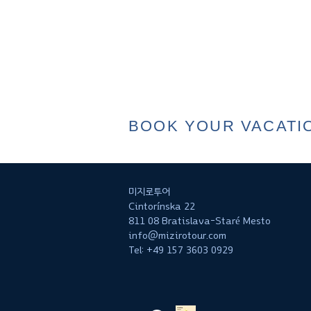
BOOK YOUR VACATI
미지로투어
Cintorínska 22
811 08 Bratislava-Staré Mesto
info@mizirotour.com
Tel: +49 157 3603 0929