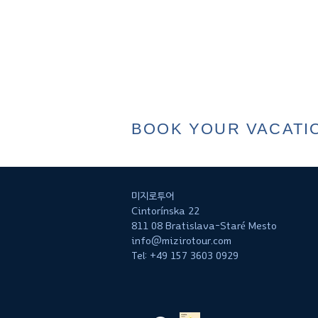
BOOK YOUR VACATI
미지로투어
Cintorínska 22
811 08 Bratislava-Staré Mesto
info@mizirotour.com
Tel: +49 157 3603 0929