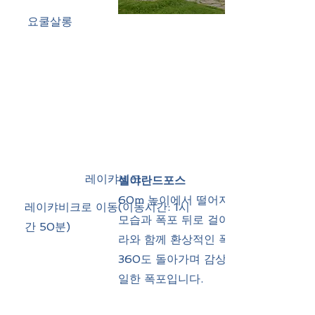
요쿨살롱
레이캬비크
셀야란드포스
60m 높이에서 떨어지는 폭포의 앞
레이캬비크로 이동(이동시간: 1시
모습과 폭포 뒤로 걸어 들어가 물보
간 50분)
라와 함께 환상적인 폭포 뒷모습을
360도 돌아가며 감상할 수 있는 유
일한 폭포입니다.