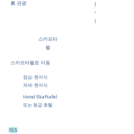
트
관광
를 타고 시리도록 
수위를 가르며 마
을 느껴볼 수 있습
스카프타
펠
스카프타펠로 이동
점심: 현지식
저녁: 현지식
Hotel Skaftafel
또는 동급 호텔
제5