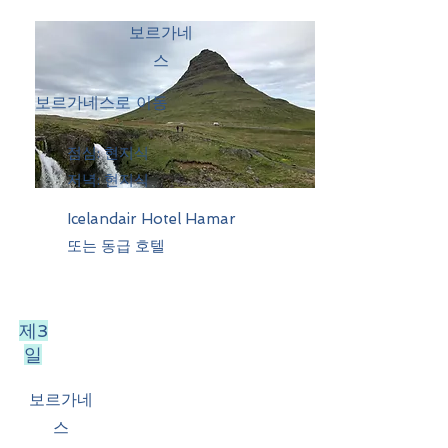
보르가네
스
보르가네스로 이동
점심: 현지식
저녁: 현지식
Icelandair Hotel Hamar
또는 동급 호텔
제3
일
보르가네
스