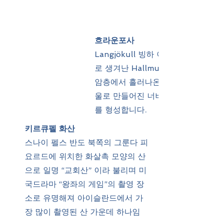
흐라운포사
Langjökull 빙하 아래의 화산 분출
로 생겨난 Hallmundarhraun 용
암층에서 흘러나온 물이 수많은 개
울로 만들어진 너비 900m의 폭포
를 형성합니다.
키르큐펠 화산
스나이 펠스 반도 북쪽의 그룬다 피
요르드에 위치한 화살촉 모양의 산
으로 일명 “교회산” 이라 불리며 미
국드라마 “왕좌의 게임”의 촬영 장
소로 유명해져 아이슬란드에서 가
장 많이 촬영된 산 가운데 하나임