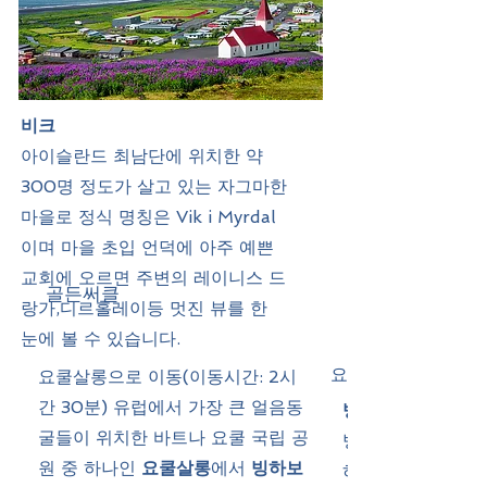
비크
아이슬란드 최남단에 위치한 약
300명 정도가 살고 있는 자그마한
마을로 정식 명칭은 Vik i Myrdal
이며 마을 초입 언덕에 아주 예쁜
교회에 오르면 주변의 레이니스 드
골든써클
랑가,디르홀레이등 멋진 뷰를 한
눈에 볼 수 있습니다.
요쿨살롱
요쿨살롱으로 이동(이동시간: 2시
간 30분) 유럽에서 가장 큰 얼음동
빙하보트
굴들이 위치한 바트나 요쿨 국립 공
빙하가 둥둥 떠다
원 중 하나인
요쿨살롱
에서
빙하보
하라군 요쿨살롱에