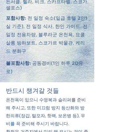
든서클, 헬라, 비크, 스카프타펠, 스코가,
셀포스)
포함사항:
전 일정 숙소(일급 호텔 2인1
실 기준), 전 일정 식사
, 한인 가이드, 전
일정 전용차량, 블루라군 온천욕, 요쿨
살롱 빙하보트,
스코가르 박물관, 케리
드 분화구
불포함사항:
공동경비(1인 하루 20유
로)
반드시 챙겨갈 것들
​온천욕이 있으니 수영복과 슬리퍼를 준비
해 주시고, 또한 미끄럼 방지 등산화와 방
한의류(장갑, 털모자, 핫팩, 보온병 등), 우
비를 꼭 준비해 주시기 바랍니다.
환전은 거주지에서 미리 해 오시는 것이 좋