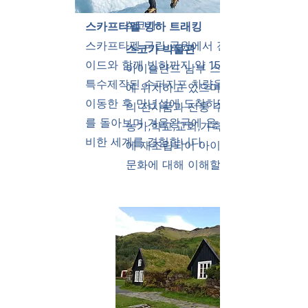
스코가
스카프타펠 빙하 트래킹
스카프타펠 국립 공원에서 전문 가
스코가 박물관
이드와 함께 빙하까지 약 15분 정도
아이슬란드 남부 스코가 포스 근처
특수제작된 수퍼지프 차량을 타고
에 위치하고 있으며 약 15,000점
이동한 후 만년설에 도착하면 빙하
의 전시품과 전통 주거형태인 잔디
를 돌아보며 겨울왕국에 온 듯한 신
농가,학교,교회,가축 헛간등이 야외
비한 세계를 경험합니다.
에 재조립되어 아이슬란드 역사와
문화에 대해 이해할 수 있는 장소