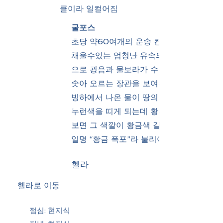
클이라 일컬어짐
굴포스
초당 약60여개의 운송 컨테이너를
채울수있는 엄청난 유속의 방출량
으로 굉음과 물보라가 수증기 처럼
솟아 오르는 장관을 보여주며 폭포
빙하에서 나온 물이 땅의 흙과 섞여
누런색을 띠게 되는데 황혼 무렵에
보면 그 색깔이 황금색 같다 하여
일명 “황금 폭포”라 불리어짐
헬라
헬라로 이동
점심: 현지식