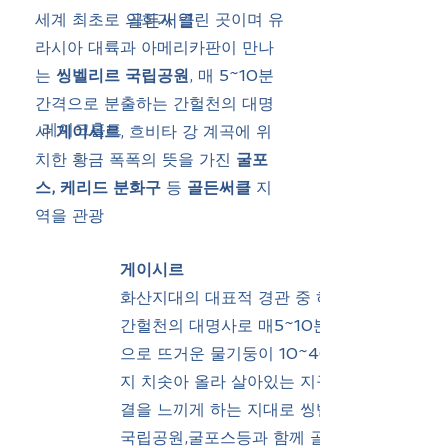
세계 최초로 의회가 열린 곳이며 유
골든써클
라시아 대륙과 아메리카판이 만나
는
씽벨리르 국립공원
, 매 5~10분
간격으로 분출하는 간헐천의 대명
레이크홀트
사
게이시르
, 흐비타 강 계곡에 위
치한 황금 폭폭의 뜻을 가진
굴포
스, 케리드 분화구
등
골든써클
지
역을 관광
게이시르
화산지대의 대표적 경관 중 하나인
간헐천의 대명사로 매5~10분 간격
으로 뜨거운 물기둥이 10~40m까
지 치솟아 올라 살아있는 지구의 숨
결을 느끼게 하는 지대로 씽벨리르
국립공원,굴포스등과 함께 골든써