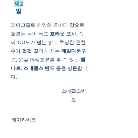
제2
일
레이크홀트 지역의 흐비타 강으로
흐르는 용암 폭포
흐라운 포사
, 섭
씨100도가 넘는 맑고 투명한 온천
수가 펄펄 끓어 넘치는
데일다퉁구
르
, 온갖 야생조류를 볼 수 있는
헬
나르
,
스내펠스 반도
등을 방문합니
다.
스네팰스반
도
레이캬비크