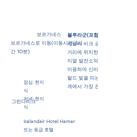
보르가네스
블루라군(포함)
보르가네스로 이동​(이동시간: 1시
케플라 비크 공항에서 10분 정
간 10분)
거리에 위치한 노천 온천이며 
지열 발전소의 자연 온수와 해
이용하여 신비로운 우유빛과 에
랄드 빛을 띠는 실리카 온천수로
점심: 현지
계에서 가장 큰 해수 온천
식
저녁: 현지
그린다비크
식
Icelandair Hotel Hamar
또는 동급 호텔