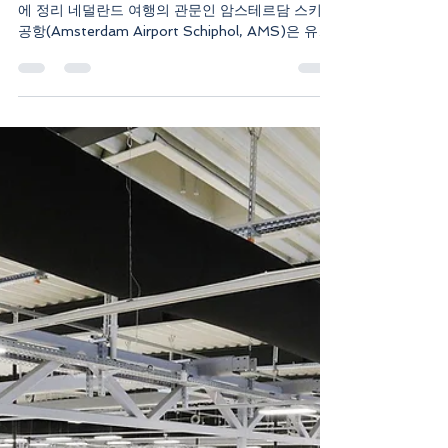
mizirotour
7월 9일
2분 분량
2026년 암스테르담 스키폴 공항
(AMS) 이용 가이드
보안검색, 기내 반입 물품, 공항 편의시설까지 한 번
에 정리 네덜란드 여행의 관문인 암스테르담 스키폴
공항(Amsterdam Airport Schiphol, AMS)​은 유럽
을 대표하는 허브 공항 중 하나입니다. 암스테르담
시내와 가까워 이용이 편리하지만, 환승객과 장거리
여행객이 많은 공항이기 때문에 출국 전 보안검색
규정과 공항 이용 방법을 미리 확인하는 것이 좋습
니다. ① 2026년 현재 액체류 규정 스키폴 공항은
2026년 현재 기내 반입 액체류에 대해 다음 규정을
적용하고 있습니다. 액체류 용기 하나당 100ml 이
하 모든 액체류는 1L 이하의 투명 지퍼백 1개에 담아
야 합니다. 1인당 투명 지퍼백은 1개만 허용됩니다.
화장품, 로션, 향수, 치약, 선크림, 젤, 크림, 스프레
이류도 액체류에 포함됩니다. 스키폴 공항에는 최신
보안검색 장비가 설치되어 있지만, 공식 안내 기준