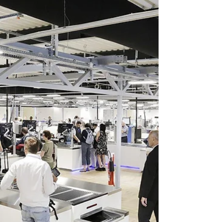
하 시내와 가까워 이용하기 편리한 공항입니다. 다
만 2026년 현재 프라하 공항은 터미널에 따라 액체
류 규정이 다르게 적용되고 있어 출국 전 확인이 필
요합니다. ① 터미널별 액체류 규정 터미널 1 비쉥겐
국가, 즉 영국·아일랜드·터키·미국 등으로 출국하는
경우 주로 이용합니다. 액체류는 용기당 100ml 이
하 모든 용기는 1L 이하 투명 지퍼백 1개에 담아야
합니다. 100ml 초과 액체류는 기내 반입이 불가합
니다. 터미널 2 쉥겐 국가, 즉 독일·오스트리아·슬로
바키아·스위스·프랑스·이탈리아 등으로 이동할 때
주로 이용합니다. 기존 100ml 이하 액체류는 1L 투
명 지퍼백에 담아 반입 가능 추가로 1인당 100ml 초
과~최대 2L까지의 액체류 용기 1개를 기내 반입할
수 있습