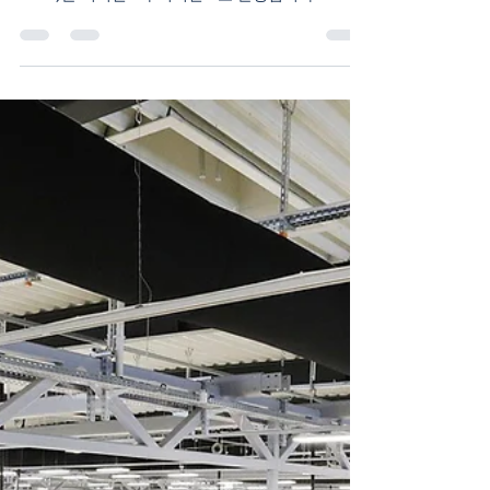
액체류 2L 허용부터 미국 사전입국심사까지 아일랜
드 여행의 관문인 더블린 국제공항(Dublin Airport,
DUB)​은 터미널 1과 터미널 2로 운영됩니다. 2026
년 더블린 공항을 이용할 때 가장 먼저 알아두어야
할 변화는 기내수하물 액체류 규정입니다. 최신 C3
보안검색 장비가 양쪽 터미널에 설치되면서 기존의
100ml 제한과 투명 지퍼백 규정이 폐지되었습니다.
① 2026년 더블린 공항 액체류 규정 더블린 공항에
서는 기내수하물에 다음과 같이 액체류와 젤 제품을
넣을 수 있습니다. 액체류 용기 하나당 최대 2L 반입
가능한 액체류 용기의 개수에는 별도 제한 없음 투
명 지퍼백에 따로 넣을 필요 없음 보안검색 때 가방
에서 액체류를 꺼낼 필요 없음 노트북, 태블릿 등 전
자기기도 가방에 넣은 채 검색 가능 물, 음료, 로션,
화장품, 치약, 향수, 선크림과 같은 액체·젤 제품도
용기 하나가 2L를 초과하지 않는다면 더블린 공항
보안검색을 통과할 수