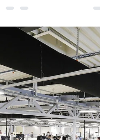
mizirotour
7월 9일
2분 분량
2026년 스위스 제네바 국제공항
(GVA) 이용 가이드
출국 전 꼭 알아두면 좋은 보안검색과 공항 이용 팁
스위스 서부의 관문인 제네바 국제공항(Geneva
Airport, GVA)​은 제네바뿐 아니라 몽트뢰, 로잔, 샤
모니(프랑스), 체르마트, 인터라켄 등으로 이동하는
여행객들이 많이 이용하는 국제공항입니다. 공항 규
모는 취리히 공항보다 작지만 이용객이 많아 여름
휴가철과 겨울 스키 시즌에는 보안검색 대기 시간이
길어질 수 있습니다. 여행을 더욱 편안하게 시작할
수 있도록, 2026년 기준 꼭 알아두어야 할 정보를
정리했습니다. ① 보안검색에서 가장 중요한 액체류
규정 2026년 현재 제네바 공항은 공식적으로 기존
액체류 규정을 적용하고 있습니다. 기내 반입 가능
한 액체류는 다음과 같습니다. 용기 하나당