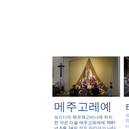
​메주고레예
보스니아 헤르체고비나에 위치
가
한 작은 마을 메주고레예에 1981
니
년 6월 24일 성모 마리아가 나타