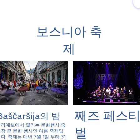
유럽여행상품
유럽 정보
보스니아 축
제
​째즈 페스
Baščaršija의 밤
사라예보에서 열리는 문화행사 중
벌
장 큰 문화 행사인 여름 축제입
다. 축제는 매년 7월 1일 부터 31