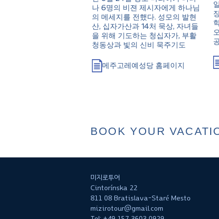
나 6명의 비젼 제시자에게 하나님
장
의 메세지를 전했다. 성모의 발현
학
산, 십자가산과 14처 묵상, 자녀들
오
을 위해 기도하는 청십자가, 부활
청동상과 빛의 신비 묵주기도
메주고레예성당 홈페이지
BOOK YOUR VACATI
미지로투어
Cintorínska 22
811 08 Bratislava-Staré Mesto
mizirotour@gmail.com
Tel: +49 157 3603 0929